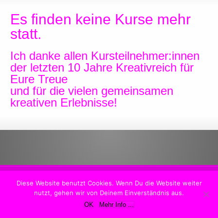
Es finden keine Kurse mehr
statt.
Ich danke allen Kursteilnehmer:innen
der letzten 10 Jahre Kreativreich für
Eure Treue
und für die vielen gemeinsamen
kreativen Erlebnisse!
Copyright © 2025 Kreativreich.com. Alle Rechte vorbehalten. NEW
Diese Website benutzt Cookies. Wenn Du die Website weiter
SITE
nutzt, gehen wir von Deinem Einverständnis aus.
OK
Mehr Info ...