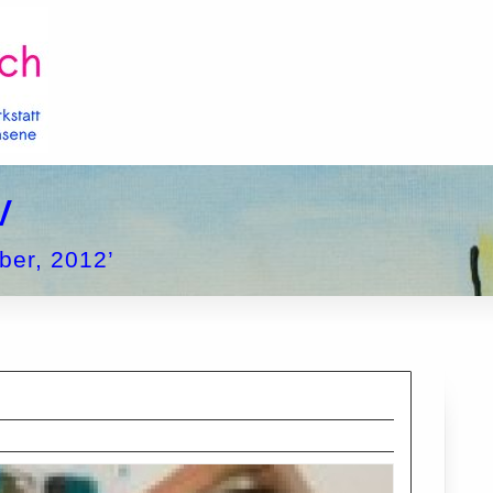
v
ber, 2012’