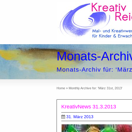
Monats-Archi
Monats-Archiv für: ‘März
Home
»
Monthly Archive for: 'März 31st, 2013'
KreativNews 31.3.2013
31. März 2013