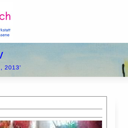
v
, 2013’