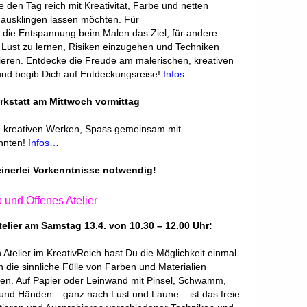
ie den Tag reich mit Kreativität, Farbe und netten
ausklingen lassen möchten. Für
 die Entspannung beim Malen das Ziel, für andere
 Lust zu lernen, Risiken einzugehen und Techniken
eren. Entdecke die Freude am malerischen, kreativen
nd begib Dich auf Entdeckungsreise!
Infos …
rkstatt am Mittwoch vormittag
 kreativen Werken, Spass gemeinsam mit
nnten!
Infos…
einerlei Vorkenntnisse notwendig!
und Offenes Atelier
elier am Samstag 13.4. von 10.30 – 12.00 Uhr:
 Atelier im KreativReich hast Du die Möglichkeit einmal
n die sinnliche Fülle von Farben und Materialien
en. Auf Papier oder Leinwand mit Pinsel, Schwamm,
und Händen – ganz nach Lust und Laune – ist das freie