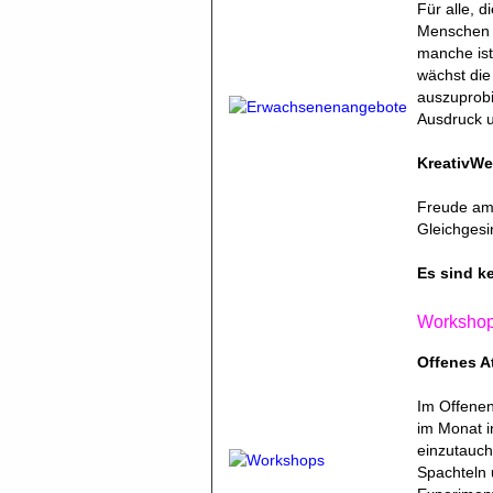
Für alle, d
Menschen 
manche ist
wächst die
auszuprobi
Ausdruck u
KreativWe
Freude am
Gleichgesi
Es sind k
Workshop 
Offenes At
Im Offenen
im Monat i
einzutauch
Spachteln 