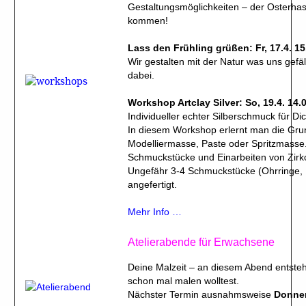
Gestaltungsmöglichkeiten – der Osterhase
kommen!
Lass den Frühling grüßen: Fr, 17.4. 15
Wir gestalten mit der Natur was uns gefäll
dabei.
Workshop Artclay Silver: So, 19.4. 14.
Individueller echter Silberschmuck für D
In diesem Workshop erlernt man die Grun
Modelliermasse, Paste oder Spritzmasse
Schmuckstücke und Einarbeiten von Zirkon
Ungefähr 3-4 Schmuckstücke (Ohrringe,
angefertigt.
Mehr Info …
Atelierabende für Erwachsene
Deine Malzeit – an diesem Abend entsteh
schon mal malen wolltest.
Nächster Termin ausnahmsweise
Donner