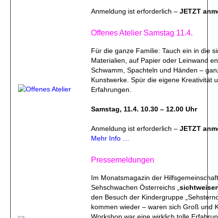
Anmeldung ist erforderlich –
JETZT anm
Offenes Atelier Samstag 11.4.
Für die ganze Familie: Tauch ein in die s
Materialien, auf Papier oder Leinwand en
Schwamm, Spachteln und Händen – ganz 
Kunstwerke. Spür die eigene Kreativität
Erfahrungen.
Samstag, 11.4. 10.30 – 12.00 Uhr
Anmeldung ist erforderlich –
JETZT anm
Mehr Info …
Pressemeldungen
Im Monatsmagazin der Hilfsgemeinschaft
Sehschwachen Österreichs „
sichtweise
den Besuch der Kindergruppe „Sehsternc
kommen wieder – waren sich Groß und Kl
Workshop war eine wirklich tolle Erfahrun